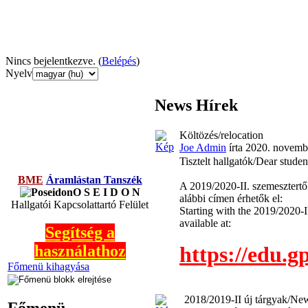
Nincs bejelentkezve. (
Belépés
)
Nyelv
News
Hírek
Költözés/relocation
Joe Admin
írta 2020. novembe
Tisztelt hallgatók/Dear studen
BME
Áramlástan Tanszék
A 2019/2020-II. szemesztertő
O S E I D O N
alábbi címen érhetők el:
Hallgatói Kapcsolattartó Felület
Starting with the 2019/2020-II
available at:
Segítség a
https://edu.
használathoz
Főmenü kihagyása
2018/2019-II új tárgyak/Ne
Főmenü