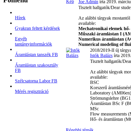
Joe Admin
írta 2019. márciu
Tisztelt hallgatók/Dear stude
Hírek
Az alábbi tárgyak mostantól
available:
Gyakran feltett kérdések
Mechatronikai elemek hő
Műszaki áramlástan I (AM
Egyéb
Numerikus áramlástan (AG
tantárgyinformációk
Numerical modeling of flu
2018/2019-II új tárg
Áramlástan tanszék FB
Istók Balázs
írta 2019.
Tisztelt hallgatók/Dea
Áramlástan szakosztály
FB
Az alábbi tárgyak mos
available:
Szélcsatorna Labor FB
BSC
Korszerű áramlásméré
Mérés regisztráció
Laboratory (AM06en) 
Strömungslehre (BG11
Áramlástan BSc F (BG
MSc
Flow measurements (
Hő- és áramlástan (M
Régebbi témák
...